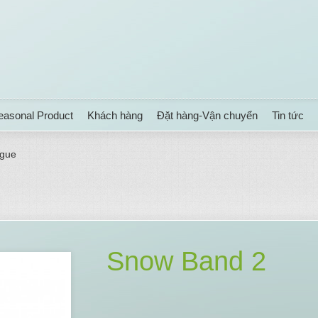
easonal Product
Khách hàng
Đặt hàng-Vận chuyển
Tin tức
gue
Snow Band 2